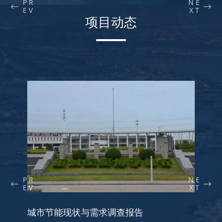
P R
N E
E V
X T
项目动态
P R
N E
E V
X T
城市节能现状与需求调查报告